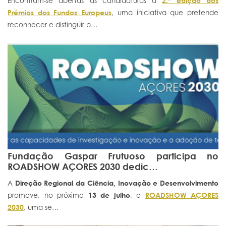
Encontram-se abertas as candidaturas à
2.ª edição dos
Prémios dos Fundos Europeus
, uma iniciativa que pretende
Portal do Investigador
reconhecer e distinguir p…
Fundação Gaspar Frutuoso participa no
ROADSHOW AÇORES 2030 dedic…
A
Direção Regional da Ciência, Inovação e Desenvolvimento
promove, no próximo
13 de julho
, o
ROADSHOW AÇORES
2030
, uma se…