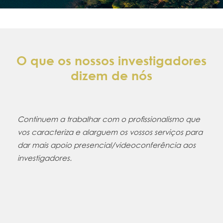
O que os nossos investigadores
dizem de nós
tinuem a trabalhar com o profissionalismo que
É o
 caracteriza e alarguem os vossos serviços para
tra
 mais apoio presencial/videoconferência aos
exp
estigadores.