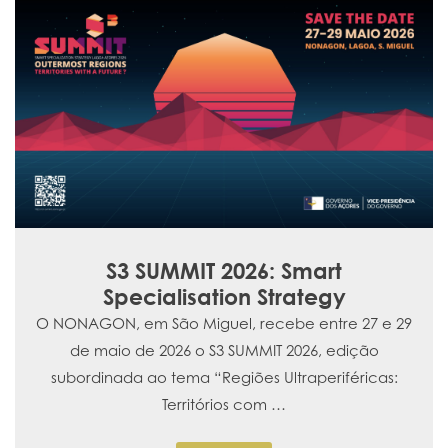
Ce
S3 SUMMIT 2026: Smart
No d
Specialisation Strategy
rea
AGON, em São Miguel, recebe entre 27 e 29
E
e maio de 2026 o S3 SUMMIT 2026, edição
ordinada ao tema “Regiões Ultraperiféricas:
Territórios com …