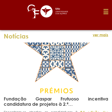
Fundação
Notícias
ver mais
Media
Prémios
Emprego
Fundação Gaspar Frutuoso incentiva
Investigação
candidatura de projetos à 2.ª…