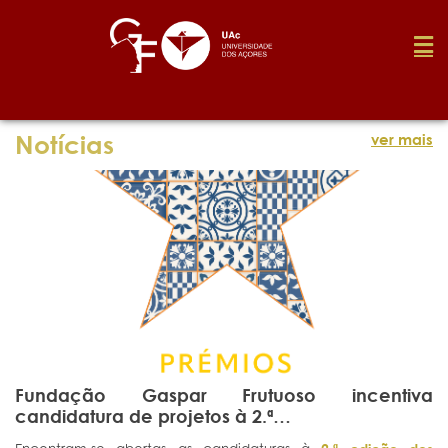
Fundação
Notícias
ver mais
Media
Prémios
Emprego
Fundação Gaspar Frutuoso incentiva
Investigação
candidatura de projetos à 2.ª…