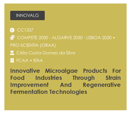
INNOVALG
CC1337
COMPETE 2030 - ALGARVE 2030 - LISBOA 2030 •
PRO-SCIENTIA (ORAA)
Célia Costa Gomes da Silva
FCAA • IITAA
Innovative Microalgae Products For
Food Industries Through Strain
Improvement And Regenerative
Fermentation Technologies