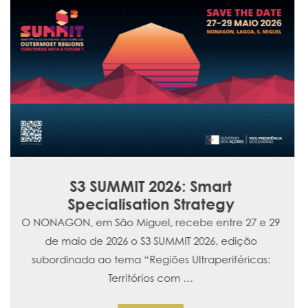
Cerimónia de Entrega de Prémios
de Excelência Académica
No dia 4 de março, a Fundação Gaspar Frutuoso
realiza a Cerimónia de Entrega dos Prémios de
Excelência Académica na Aula Magna da
Universidade dos A&cc…
saiba mais