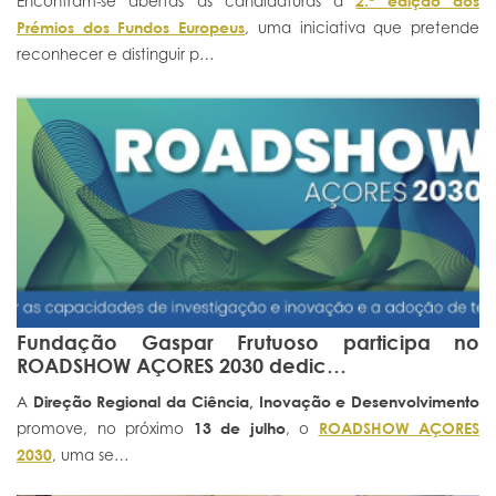
Encontram-se abertas as candidaturas à
2.ª edição dos
Prémios dos Fundos Europeus
, uma iniciativa que pretende
Portal do Investigador
reconhecer e distinguir p…
Fundação Gaspar Frutuoso participa no
ROADSHOW AÇORES 2030 dedic…
A
Direção Regional da Ciência, Inovação e Desenvolvimento
promove, no próximo
13 de julho
, o
ROADSHOW AÇORES
2030
, uma se…