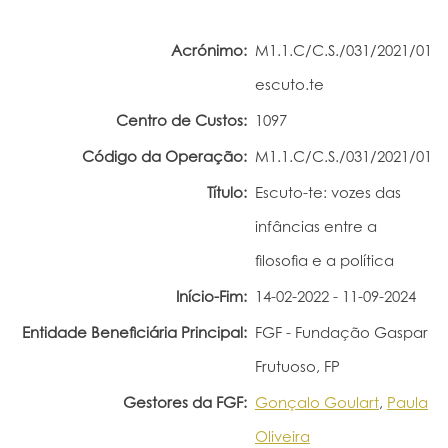
Portal do Investigador
Acrónimo:
M1.1.C/C.S./031/2021/01
escuto.te
Centro de Custos:
1097
Código da Operação:
M1.1.C/C.S./031/2021/01
Título:
Escuto-te: vozes das
infâncias entre a
filosofia e a política
Início-Fim:
14-02-2022 - 11-09-2024
Entidade Beneficiária Principal:
FGF - Fundação Gaspar
Frutuoso, FP
Gestores da FGF:
Gonçalo Goulart
,
Paula
Oliveira