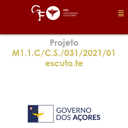
Fundação
Projeto
M1.1.C/C.S./031/2021/01
Media
escuto.te
Prémios
Emprego
Investigação