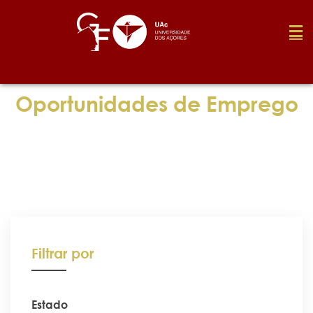
Fundação
Oportunidades de Emprego
Media
Prémios
Emprego
Filtrar por
Investigação
Estado