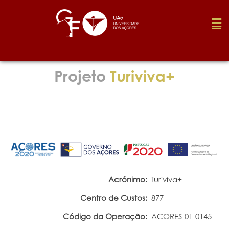
Fundação
Projeto
Turiviva+
Media
Prémios
Emprego
Acrónimo:
Turiviva+
Centro de Custos:
877
Investigação
Código da Operação:
ACORES-01-0145-