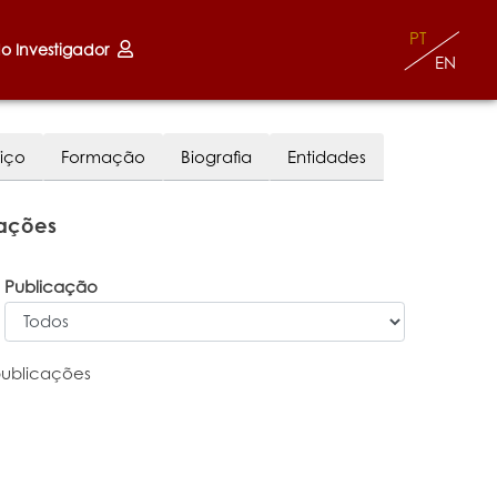
PT
do Investigador
EN
iço
Formação
Biografia
Entidades
cações
Publicação
publicações