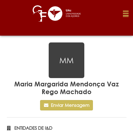
Fundação
MM
Media
Prémios
Maria Margarida Mendonça Vaz
Rego Machado
Emprego
Enviar Mensagem
Investigação
ENTIDADES DE I&D