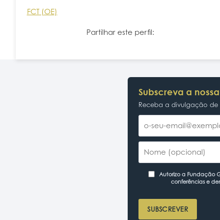
FCT (OE)
Partilhar este perfil:
Subscreva a nossa
Receba a divulgação de p
Autorizo a Fundação Ga
conferências e de
SUBSCREVER