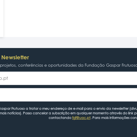
 Newsletter
rojetos, conferências e oportunidades da Fundação Gaspar Frutuos
spar Frutuoso a tratar o meu endereço de e-mail para o envio da newsletter (divu
mais notícias). Posso cancelar a subscrição em qualquer momento através do link 
contactando
fgf@uac.pt
. Para mais informações con