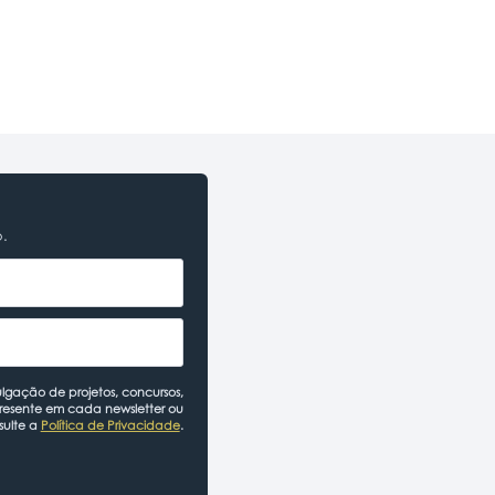
o.
lgação de projetos, concursos,
presente em cada newsletter ou
sulte a
Política de Privacidade
.