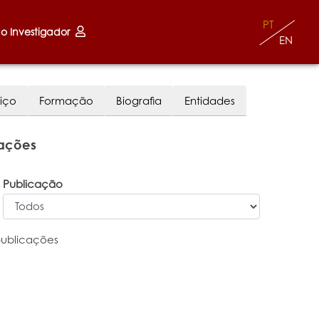
PT
do Investigador
EN
iço
Formação
Biografia
Entidades
cações
Publicação
publicações