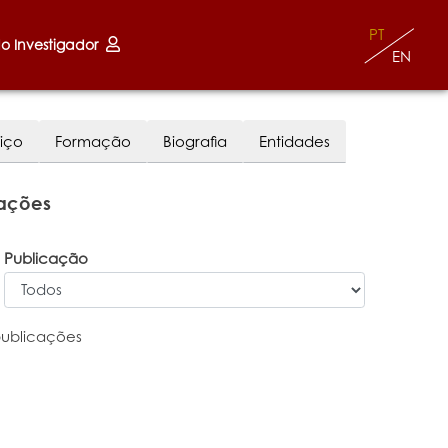
PT
do Investigador
EN
iço
Formação
Biografia
Entidades
cações
Publicação
publicações