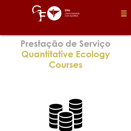
Fundação
Prestação de Serviço
Quantitative Ecology
Media
Courses
Prémios
Emprego
Investigação