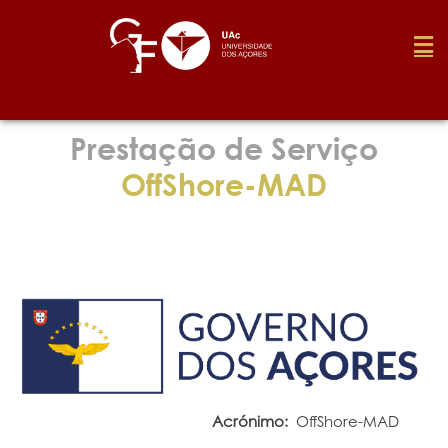
Fundação
Prestação de Serviço
OffShore-MAD
Media
Prémios
Emprego
Investigação
Acrónimo:
OffShore-MAD