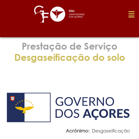
Fundação
Prestação de Serviço
Desgaseificação do solo
Media
Prémios
Emprego
Investigação
Acrónimo:
Desgaseificação