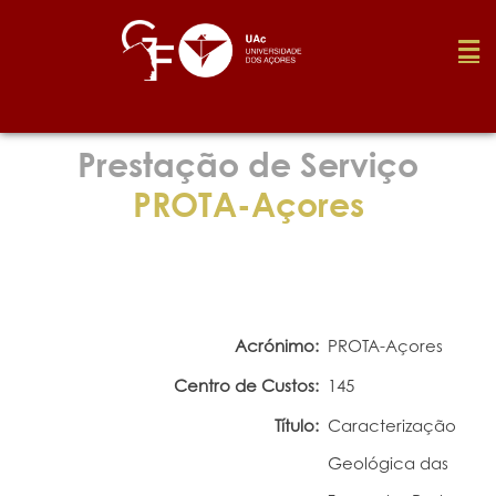
Fundação
Prestação de Serviço
PROTA-Açores
Media
Prémios
Acrónimo:
PROTA-Açores
Emprego
Centro de Custos:
145
Título:
Caracterização
Investigação
Geológica das