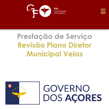
Fundação
Prestação de Serviço
Revisão Plano Diretor
Media
Municipal Velas
Prémios
Emprego
Investigação