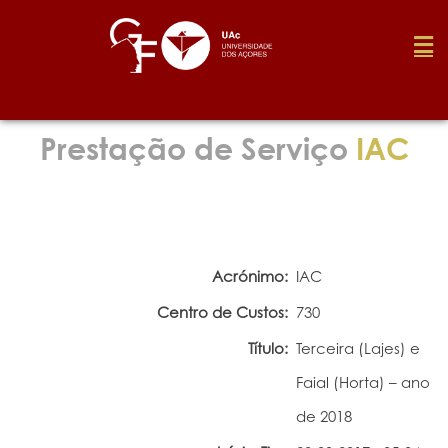
Fundação
Prestação de Serviço
IAC
Media
Prémios
Acrónimo:
IAC
Centro de Custos:
730
Emprego
Título:
Terceira (Lajes) e
Faial (Horta) – ano
Investigação
de 2018