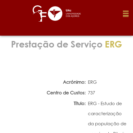
Fundação
Prestação de Serviço
ERG
Media
Prémios
Acrónimo:
ERG
Centro de Custos:
737
Emprego
Título:
ERG - Estudo de
caracterização
Investigação
da população de