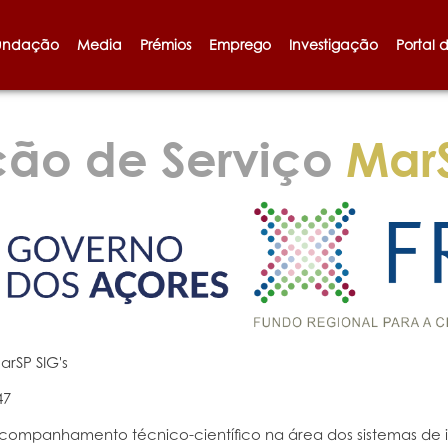
undação
Media
Prémios
Emprego
Investigação
Portal 
ção de Serviço
MarS
arSP SIG's
47
companhamento técnico-científico na área dos sistemas de i