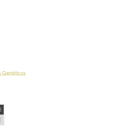
s Genéticos
E
€