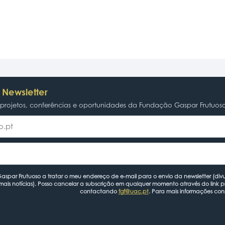
 Newsletter
rojetos, conferências e oportunidades da Fundação Gaspar Frutuos
spar Frutuoso a tratar o meu endereço de e-mail para o envio da newsletter (divu
mais notícias). Posso cancelar a subscrição em qualquer momento através do link 
contactando
fgf@uac.pt
. Para mais informações con