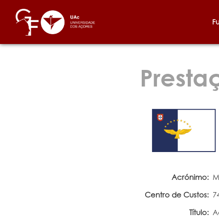
F
Presta
Acrónimo:
M
Centro de Custos:
7
Título:
A