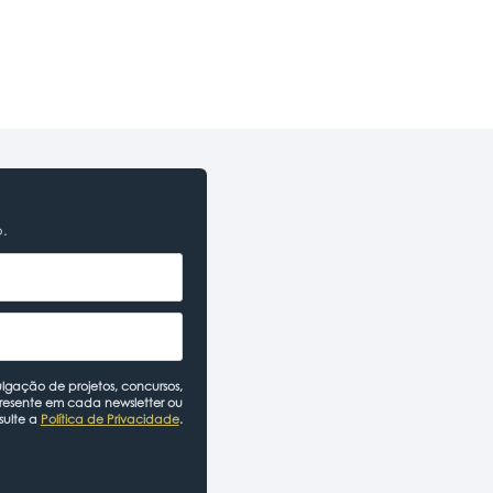
o.
lgação de projetos, concursos,
presente em cada newsletter ou
sulte a
Política de Privacidade
.