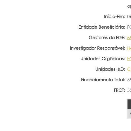
a
Início-Fim:
0
Entidade Beneficiária:
F
Gestores da FGF:
M
Investigador Responsável:
H
Unidades Orgânicas:
F
Unidades I&D:
C
Financiamento Total:
5
FRCT:
5