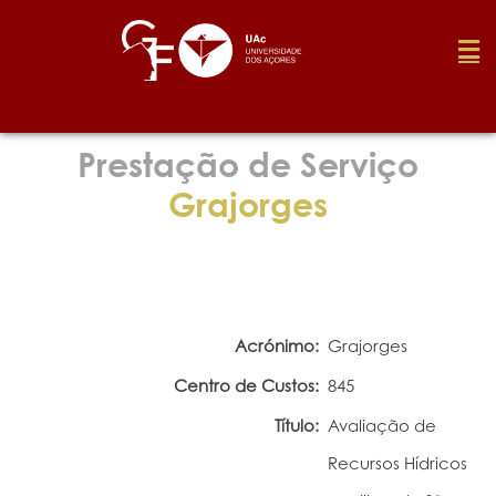
Fundação
Prestação de Serviço
Grajorges
Media
Prémios
Acrónimo:
Grajorges
Emprego
Centro de Custos:
845
Título:
Avaliação de
Investigação
Recursos Hídricos