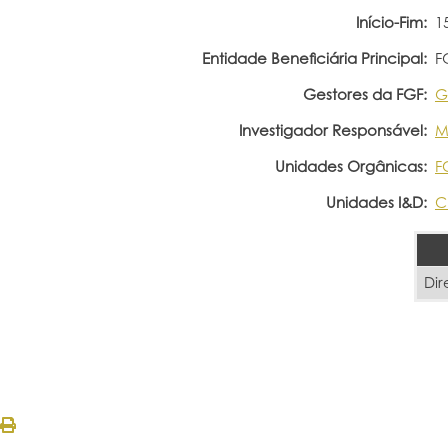
Início-Fim:
1
Entidade Beneficiária Principal:
F
Gestores da FGF:
G
Investigador Responsável:
M
Unidades Orgânicas:
F
Unidades I&D:
C
Dir