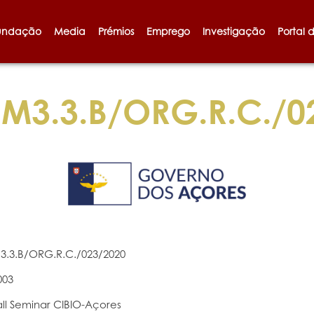
undação
Media
Prémios
Emprego
Investigação
Portal 
M3.3.B/ORG.R.C./0
3.3.B/ORG.R.C./023/2020
003
all Seminar CIBIO-Açores