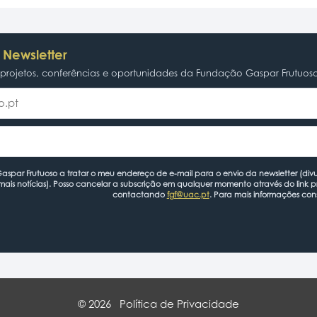
 Newsletter
rojetos, conferências e oportunidades da Fundação Gaspar Frutuos
spar Frutuoso a tratar o meu endereço de e-mail para o envio da newsletter (divu
mais notícias). Posso cancelar a subscrição em qualquer momento através do link 
contactando
fgf@uac.pt
. Para mais informações con
© 2026
Política de Privacidade