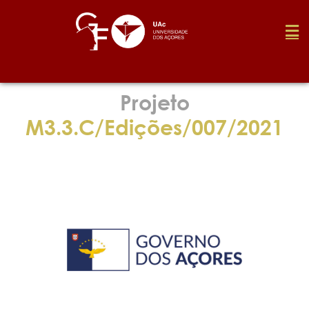
Fundação
Projeto
M3.3.C/Edições/007/2021
Media
Prémios
Emprego
Investigação