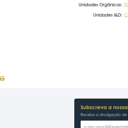
Unidades Orgânicas:
F
Unidades I&D:
C
Subscreva a nossa
Receba a divulgação de p