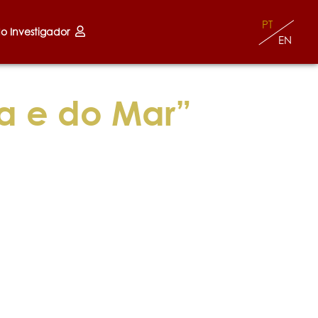
PT
do Investigador
EN
a e do Mar”