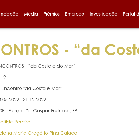
undação
Media
Prémios
Emprego
Investigação
Portal 
NTROS - “da Cost
NCONTROS - “da Costa e do Mar”
119
º Encontro "da Costa e Mar"
3-05-2022 - 31-12-2022
GF - Fundação Gaspar Frutuoso, FP
atilde Pereira
elena Maria Gregório Pina Calado