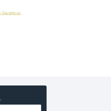
s Genéticos
o.