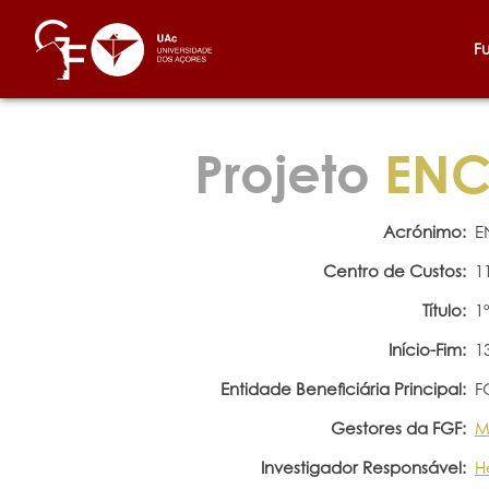
F
Projeto
ENCO
Acrónimo:
E
Centro de Custos:
1
Título:
1
Início-Fim:
1
Entidade Beneficiária Principal:
F
Gestores da FGF:
M
Investigador Responsável:
H