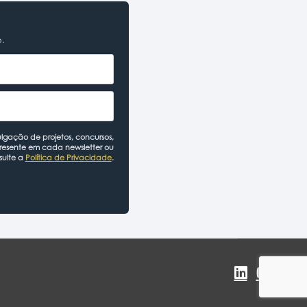
o.
lgação de projetos, concursos,
presente em cada newsletter ou
sulte a
Política de Privacidade
.