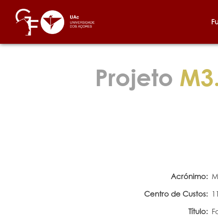
F
Projeto
M3.
Acrónimo:
M
Centro de Custos:
1
Título:
F