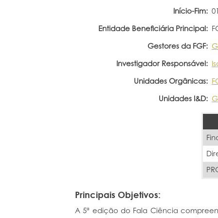
Início-Fim:
0
Entidade Beneficiária Principal:
F
Gestores da FGF:
G
Investigador Responsável:
I
Unidades Orgânicas:
F
Unidades I&D:
G
Fin
Dir
PRO
Principais Objetivos:
A 5ª edição do Fala Ciência compree