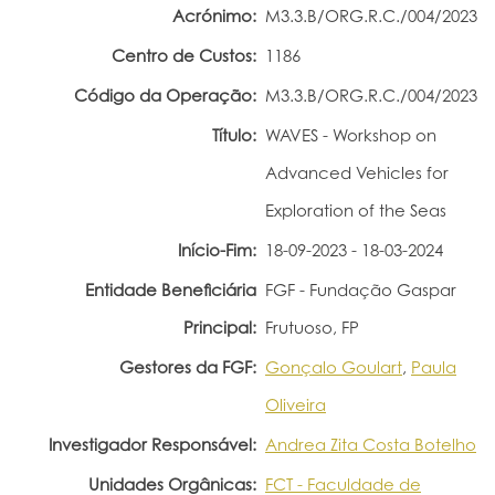
Acrónimo:
M3.3.B/ORG.R.C./004/2023
Portal do Investigador
Centro de Custos:
1186
Código da Operação:
M3.3.B/ORG.R.C./004/2023
Título:
WAVES - Workshop on
Advanced Vehicles for
Exploration of the Seas
Início-Fim:
18-09-2023 - 18-03-2024
Entidade Beneficiária
FGF - Fundação Gaspar
Principal:
Frutuoso, FP
Gestores da FGF:
Gonçalo Goulart
,
Paula
Oliveira
Investigador Responsável:
Andrea Zita Costa Botelho
Unidades Orgânicas:
FCT - Faculdade de