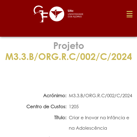
Fundação
Projeto
M3.3.B/ORG.R.C/002/C/2024
Media
Prémios
Acrónimo:
M3.3.B/ORG.R.C/002/C/2024
Emprego
Centro de Custos:
1205
Título:
Criar e Inovar na Infância e
Investigação
na Adolescência