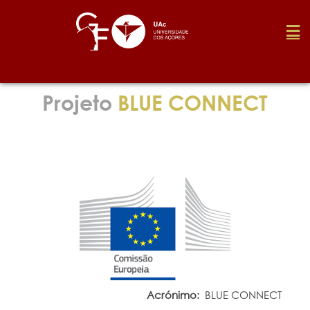
Fundação
Projeto
BLUE CONNECT
Media
Prémios
Emprego
Investigação
Acrónimo:
BLUE CONNECT