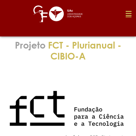
Fundação
Projeto
FCT - Plurianual -
CIBIO-A
Media
Prémios
Emprego
Investigação