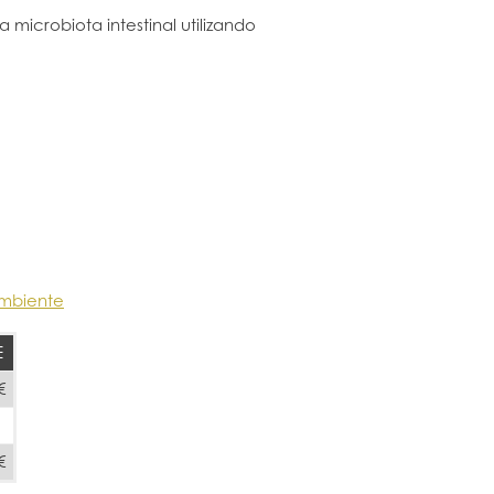
microbiota intestinal utilizando
Ambiente
E
€
€