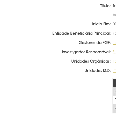
Título:
T
b
Início-Fim:
0
Entidade Beneficiária Principal:
F
Gestores da FGF:
J
Investigador Responsável:
S
Unidades Orgânicas:
F
Unidades I&D:
I