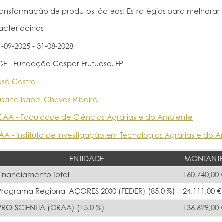
ransformação de produtos lácteos: Estratégias para melhorar a 
acteriocinas
1-09-2025 - 31-08-2028
GF - Fundação Gaspar Frutuoso, FP
osé Castro
usana Isabel Chaves Ribeiro
CAA - Faculdade de Ciências Agrárias e do Ambiente
ITAA - Instituto de Investigação em Tecnologias Agrárias e do 
ENTIDADE
MONTANT
Financiamento Total
160.740,00 
Programa Regional AÇORES 2030 (FEDER) (85.0 %)
24.111,00 €
PRO-SCIENTIA (ORAA) (15.0 %)
136.629,00 