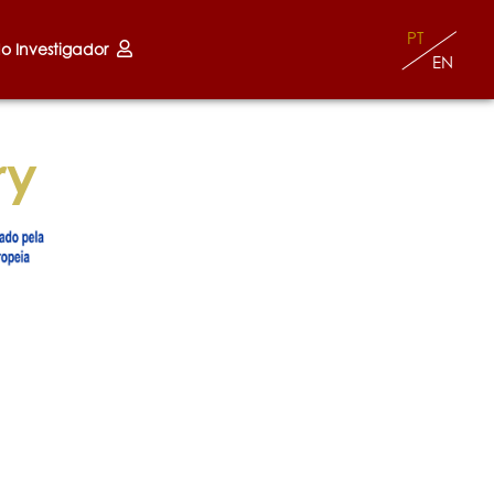
PT
do Investigador
EN
ry