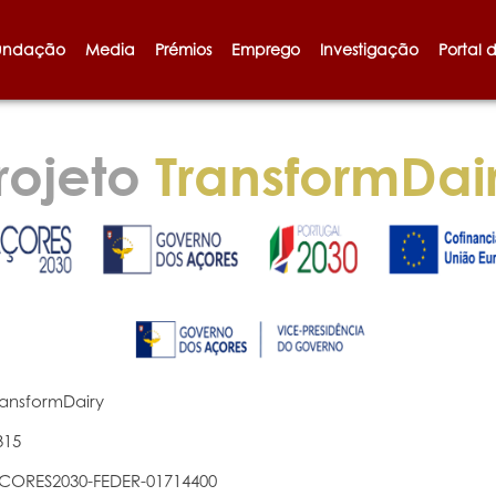
undação
Media
Prémios
Emprego
Investigação
Portal 
rojeto
TransformDai
ransformDairy
315
CORES2030-FEDER-01714400