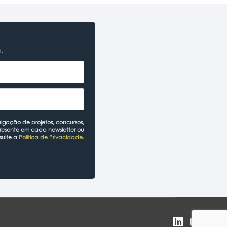
o.
lgação de projetos, concursos,
presente em cada newsletter ou
sulte a
Política de Privacidade
.