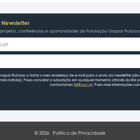
 Newsletter
rojetos, conferências e oportunidades da Fundação Gaspar Frutuos
spar Frutuoso a tratar o meu endereço de e-mail para o envio da newsletter (divu
mais notícias). Posso cancelar a subscrição em qualquer momento através do link 
contactando
fgf@uac.pt
. Para mais informações con
© 2026
Política de Privacidade