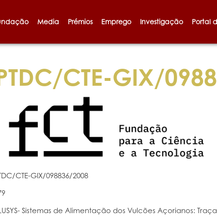
undação
Media
Prémios
Emprego
Investigação
Portal 
PTDC/CTE-GIX/0988
TDC/CTE-GIX/098836/2008
79
LUSYS- Sistemas de Alimentação dos Vulcões Açorianos: Traç