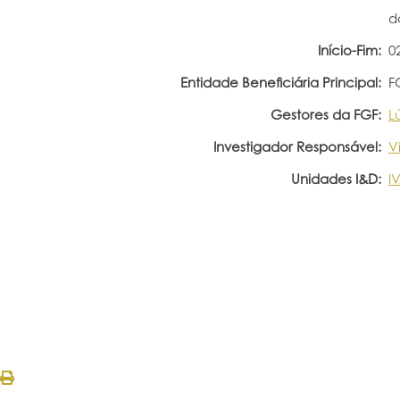
d
Início-Fim:
0
Entidade Beneficiária Principal:
F
Gestores da FGF:
L
Investigador Responsável:
V
Unidades I&D:
I