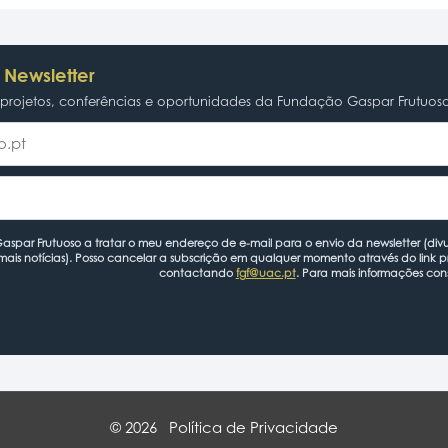
 Newsletter
rojetos, conferências e oportunidades da Fundação Gaspar Frutuos
spar Frutuoso a tratar o meu endereço de e-mail para o envio da newsletter (divu
mais notícias). Posso cancelar a subscrição em qualquer momento através do link 
contactando
fgf@uac.pt
. Para mais informações con
© 2026
Política de Privacidade