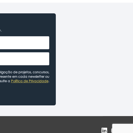
o.
lgação de projetos, concursos,
presente em cada newsletter ou
sulte a
Política de Privacidade
.