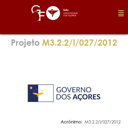
Fundação
Projeto
M3.2.2/I/027/2012
Media
Prémios
Emprego
Investigação
Acrónimo:
M3.2.2/I/027/2012