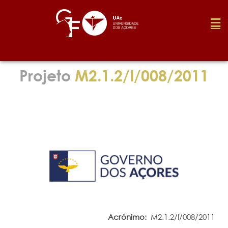
Fundação
Projeto
M2.1.2/I/008/2011
Media
Prémios
Emprego
Investigação
Acrónimo:
M2.1.2/I/008/2011