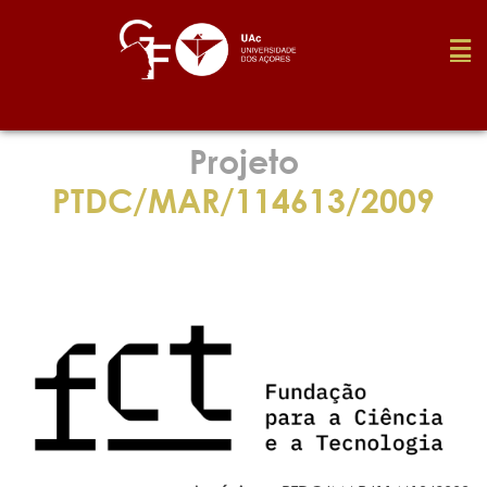
Fundação
Projeto
PTDC/MAR/114613/2009
Media
Prémios
Emprego
Investigação