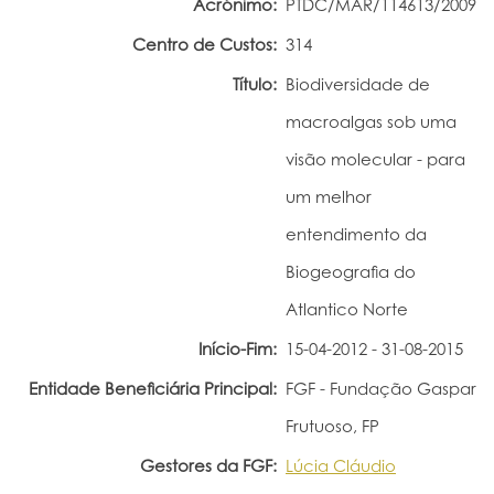
Acrónimo:
PTDC/MAR/114613/2009
Portal do Investigador
Centro de Custos:
314
Título:
Biodiversidade de
macroalgas sob uma
visão molecular - para
um melhor
entendimento da
Biogeografia do
Atlantico Norte
Início-Fim:
15-04-2012 - 31-08-2015
Entidade Beneficiária Principal:
FGF - Fundação Gaspar
Frutuoso, FP
Gestores da FGF:
Lúcia Cláudio