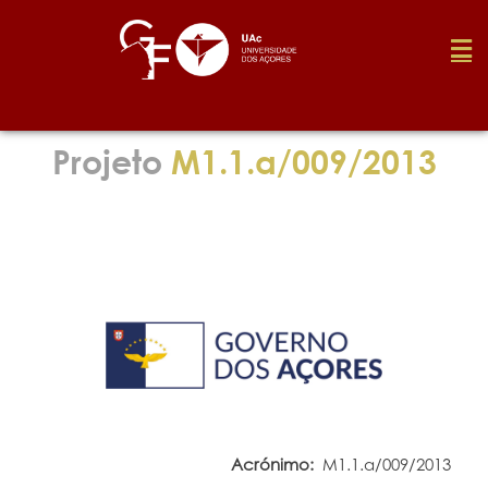
Fundação
Projeto
M1.1.a/009/2013
Media
Prémios
Emprego
Investigação
Acrónimo:
M1.1.a/009/2013