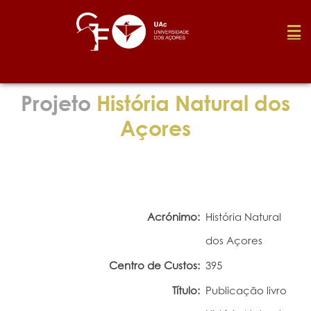
Fundação
Projeto
História Natural dos
Açores
Media
Prémios
Acrónimo:
História Natural
Emprego
dos Açores
Centro de Custos:
395
Investigação
Título:
Publicação livro