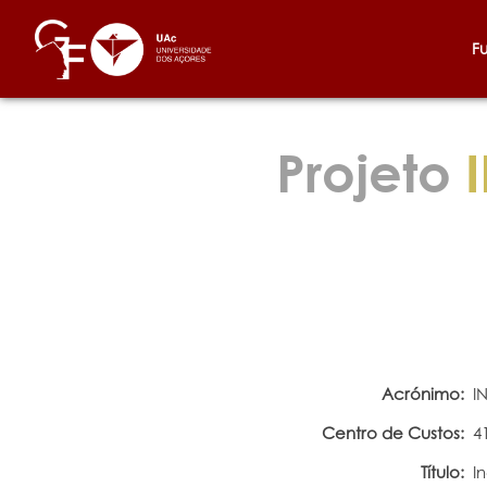
F
Projeto
I
Acrónimo:
I
Centro de Custos:
4
Título:
I