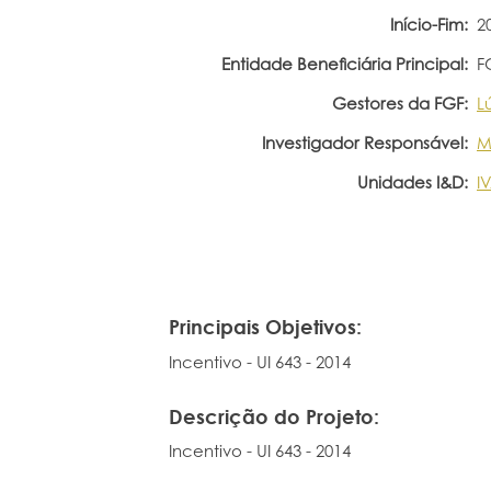
Início-Fim:
2
Entidade Beneficiária Principal:
F
Gestores da FGF:
L
Investigador Responsável:
M
Unidades I&D:
I
Principais Objetivos:
Incentivo - UI 643 - 2014
Descrição do Projeto:
Incentivo - UI 643 - 2014