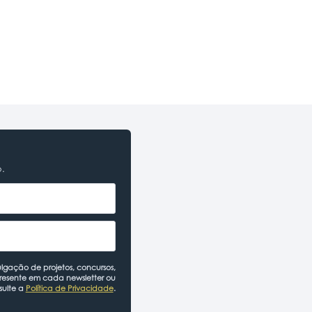
o.
lgação de projetos, concursos,
presente em cada newsletter ou
sulte a
Política de Privacidade
.