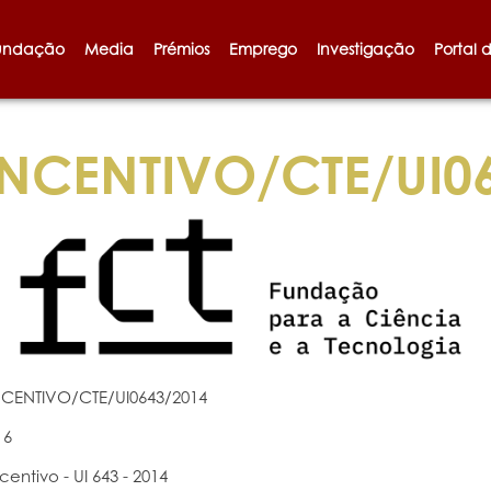
undação
Media
Prémios
Emprego
Investigação
Portal 
NCENTIVO/CTE/UI0
NCENTIVO/CTE/UI0643/2014
16
ncentivo - UI 643 - 2014