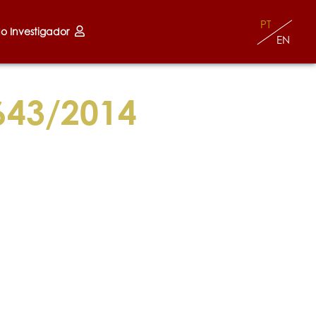
PT
do Investigador
EN
643/2014