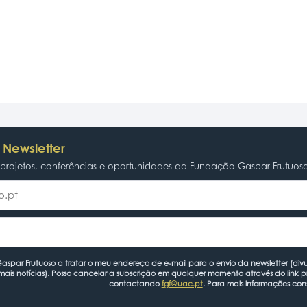
 Newsletter
rojetos, conferências e oportunidades da Fundação Gaspar Frutuos
spar Frutuoso a tratar o meu endereço de e-mail para o envio da newsletter (divu
mais notícias). Posso cancelar a subscrição em qualquer momento através do link 
contactando
fgf@uac.pt
. Para mais informações con