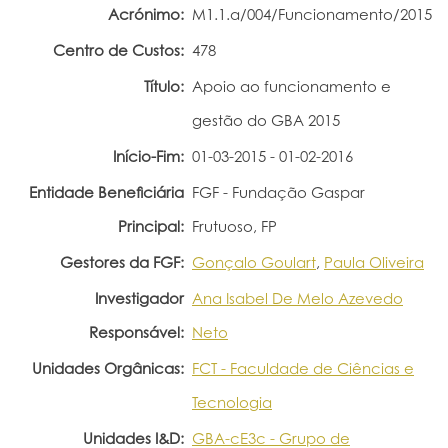
Acrónimo:
M1.1.a/004/Funcionamento/2015
Portal do Investigador
Centro de Custos:
478
Título:
Apoio ao funcionamento e
gestão do GBA 2015
Início-Fim:
01-03-2015 - 01-02-2016
Entidade Beneficiária
FGF - Fundação Gaspar
Principal:
Frutuoso, FP
Gestores da FGF:
Gonçalo Goulart
,
Paula Oliveira
Investigador
Ana Isabel De Melo Azevedo
Responsável:
Neto
Unidades Orgânicas:
FCT - Faculdade de Ciências e
Tecnologia
Unidades I&D:
GBA-cE3c - Grupo de