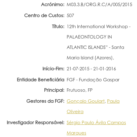
Acrónimo:
M03.3.B/ORG.R.C/A/005/2015
Portal do Investigador
Centro de Custos:
507
Título:
12th International Workshop -
PALAEONTOLOGY IN
ATLANTIC ISLANDS” - Santa
Maria Island (Azores),
Início-Fim:
21-07-2015 - 21-01-2016
Entidade Beneficiária
FGF - Fundação Gaspar
Principal:
Frutuoso, FP
Gestores da FGF:
Gonçalo Goulart
,
Paula
Oliveira
Investigador Responsável:
Sérgio Paulo Ávila Campos
Marques