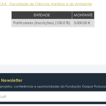
CAA - Faculdade de Ciências Agrárias e do Ambiente
ENTIDADE
MONTANTE
Particulares (inscrições) (100.0 %)
3.000,00 €
 Newsletter
rojetos, conferências e oportunidades da Fundação Gaspar Frutuos