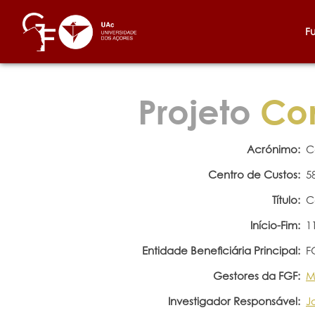
F
Projeto
Con
Acrónimo:
C
Centro de Custos:
5
Título:
C
Início-Fim:
1
Entidade Beneficiária Principal:
F
Gestores da FGF:
M
Investigador Responsável:
J