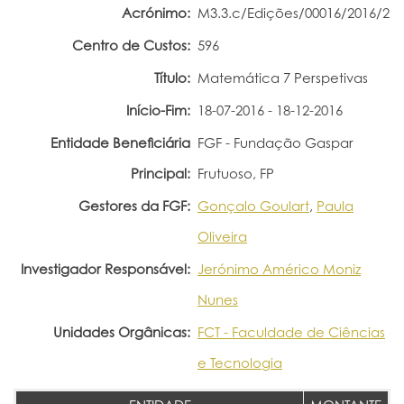
Acrónimo:
M3.3.c/Edições/00016/2016/2
Portal do Investigador
Centro de Custos:
596
Título:
Matemática 7 Perspetivas
Início-Fim:
18-07-2016 - 18-12-2016
Entidade Beneficiária
FGF - Fundação Gaspar
Principal:
Frutuoso, FP
Gestores da FGF:
Gonçalo Goulart
,
Paula
Oliveira
Investigador Responsável:
Jerónimo Américo Moniz
Nunes
Unidades Orgânicas:
FCT - Faculdade de Ciências
e Tecnologia