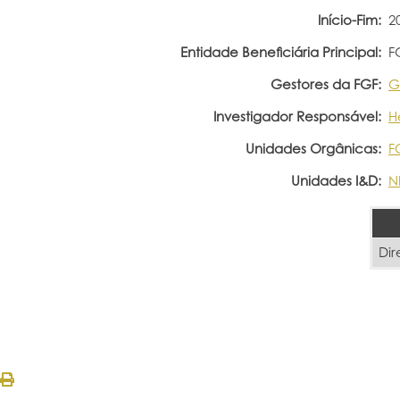
Início-Fim:
2
Entidade Beneficiária Principal:
F
Gestores da FGF:
G
Investigador Responsável:
H
Unidades Orgânicas:
F
Unidades I&D:
N
Dir