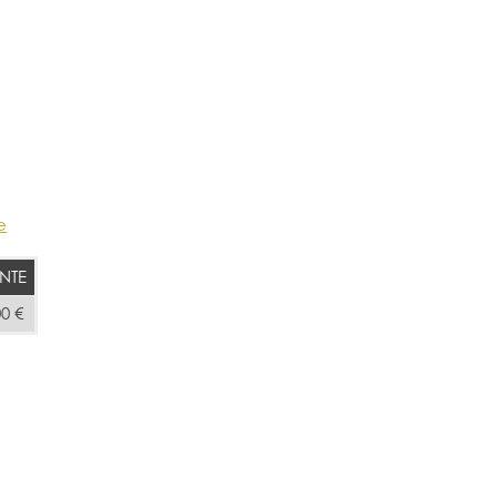
e
NTE
00 €