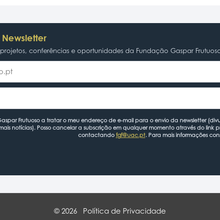
 Newsletter
rojetos, conferências e oportunidades da Fundação Gaspar Frutuos
spar Frutuoso a tratar o meu endereço de e-mail para o envio da newsletter (divu
mais notícias). Posso cancelar a subscrição em qualquer momento através do link 
contactando
fgf@uac.pt
. Para mais informações con
© 2026
Política de Privacidade