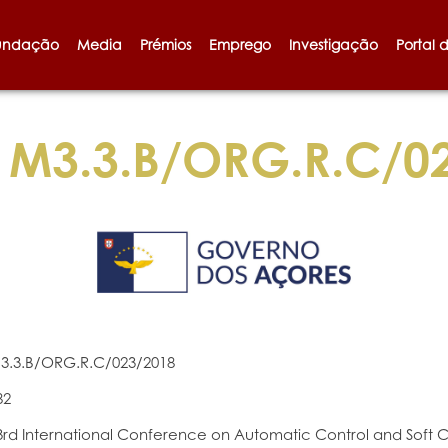
undação
Media
Prémios
Emprego
Investigação
Portal 
M3.3.B/ORG.R.C/0
3.3.B/ORG.R.C/023/2018
82
3rd International Conference on Automatic Control and Sof