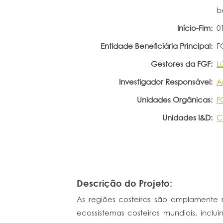
b
Início-Fim:
0
Entidade Beneficiária Principal:
F
Gestores da FGF:
L
Investigador Responsável:
A
Unidades Orgânicas:
F
Unidades I&D:
C
Descrição do Projeto:
As regiões costeiras são amplamente
ecossistemas costeiros mundiais, inclu