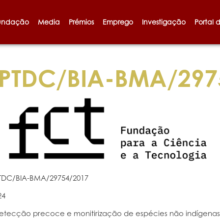
undação
Media
Prémios
Emprego
Investigação
Portal 
PTDC/BIA-BMA/297
TDC/BIA-BMA/29754/2017
24
etecção precoce e monitirização de espécies não indígenas 