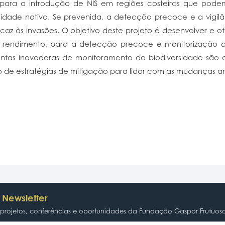
para a introdução de NIS em regiões costeiras que podem 
dade nativa. Se prevenida, a detecção precoce e a vigilâ
caz às invasões. O objetivo deste projeto é desenvolver e 
 rendimento, para a detecção precoce e monitorização d
tas inovadoras de monitoramento da biodiversidade são o
o de estratégias de mitigação para lidar com as mudanças am
 Newsletter
rojetos, conferências e oportunidades da Fundação Gaspar Frutuos