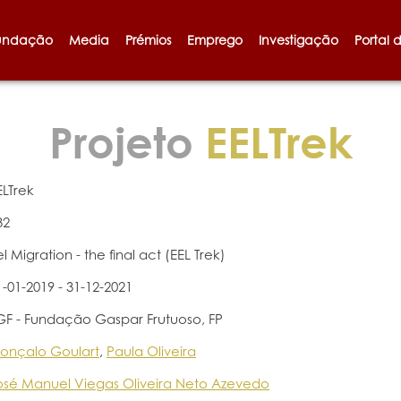
undação
Media
Prémios
Emprego
Investigação
Portal 
Projeto
EELTrek
ELTrek
32
el Migration - the final act (EEL Trek)
1-01-2019 - 31-12-2021
GF - Fundação Gaspar Frutuoso, FP
onçalo Goulart
,
Paula Oliveira
osé Manuel Viegas Oliveira Neto Azevedo