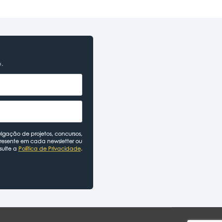
o.
lgação de projetos, concursos,
presente em cada newsletter ou
sulte a
Política de Privacidade
.