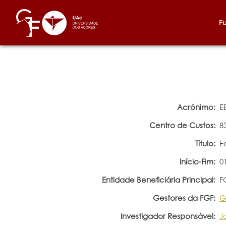
F
Acrónimo:
E
Centro de Custos:
8
Título:
E
Início-Fim:
0
Entidade Beneficiária Principal:
F
Gestores da FGF:
G
Investigador Responsável:
J