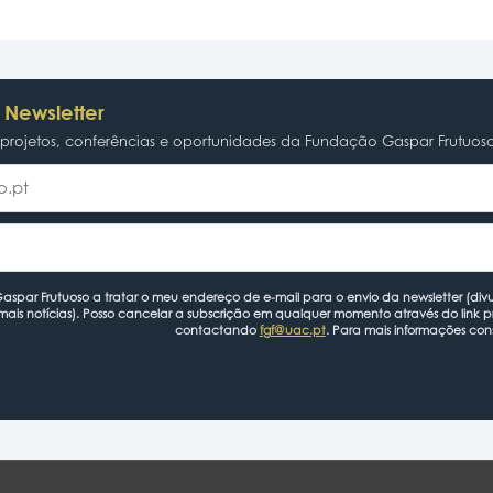
 Newsletter
rojetos, conferências e oportunidades da Fundação Gaspar Frutuos
spar Frutuoso a tratar o meu endereço de e-mail para o envio da newsletter (divu
mais notícias). Posso cancelar a subscrição em qualquer momento através do link 
contactando
fgf@uac.pt
. Para mais informações con