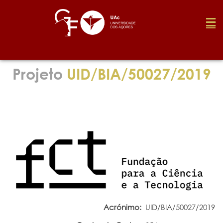
Fundação
Projeto
UID/BIA/50027/2019
Media
Prémios
Emprego
Investigação
Acrónimo:
UID/BIA/50027/2019