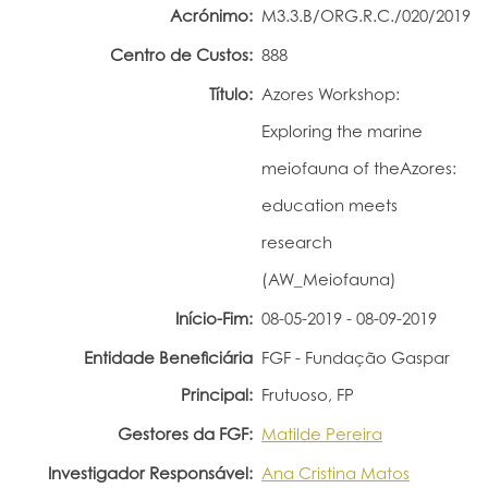
Acrónimo:
M3.3.B/ORG.R.C./020/2019
Portal do Investigador
Centro de Custos:
888
Título:
Azores Workshop:
Exploring the marine
meiofauna of theAzores:
education meets
research
(AW_Meiofauna)
Início-Fim:
08-05-2019 - 08-09-2019
Entidade Beneficiária
FGF - Fundação Gaspar
Principal:
Frutuoso, FP
Gestores da FGF:
Matilde Pereira
Investigador Responsável:
Ana Cristina Matos