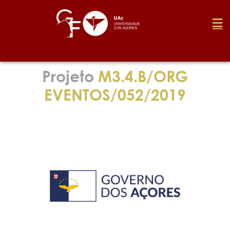
Fundação
Projeto
M3.4.B/ORG
EVENTOS/052/2019
Media
Prémios
Emprego
Investigação