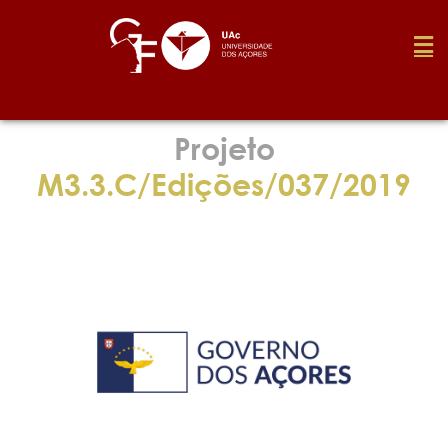
Fundação
Projeto
M3.3.C/Edições/037/2019
Media
Prémios
Emprego
Investigação