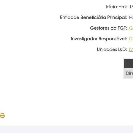
Início-Fim:
1
Entidade Beneficiária Principal:
F
Gestores da FGF:
G
Investigador Responsável:
D
Unidades I&D:
I
Dir