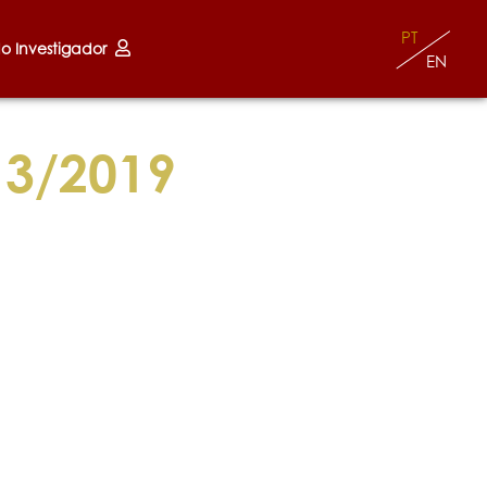
PT
do Investigador
EN
13/2019