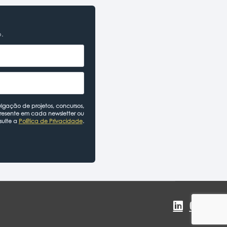
o.
lgação de projetos, concursos,
presente em cada newsletter ou
sulte a
Política de Privacidade
.