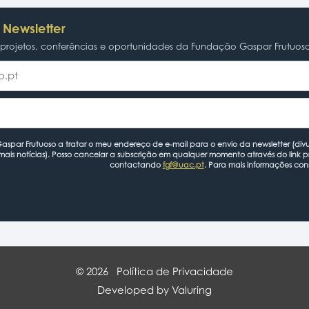
 Newsletter
rojetos, conferências e oportunidades da Fundação Gaspar Frutuos
spar Frutuoso a tratar o meu endereço de e-mail para o envio da newsletter (divu
mais notícias). Posso cancelar a subscrição em qualquer momento através do link 
contactando
fgf@uac.pt
. Para mais informações con
© 2026
Política de Privacidade
Developed by Valuring