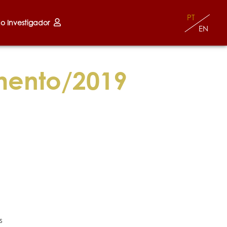
PT
do Investigador
EN
mento/2019
s