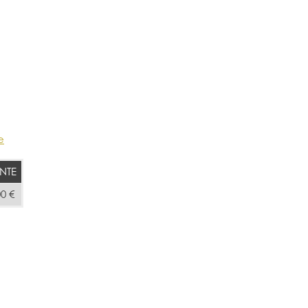
e
NTE
00 €