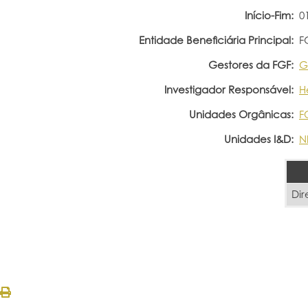
Início-Fim:
0
Entidade Beneficiária Principal:
F
Gestores da FGF:
G
Investigador Responsável:
H
Unidades Orgânicas:
F
Unidades I&D:
N
Dir