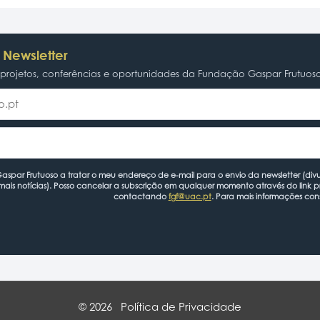
 Newsletter
rojetos, conferências e oportunidades da Fundação Gaspar Frutuos
spar Frutuoso a tratar o meu endereço de e-mail para o envio da newsletter (divu
mais notícias). Posso cancelar a subscrição em qualquer momento através do link 
contactando
fgf@uac.pt
. Para mais informações con
© 2026
Política de Privacidade