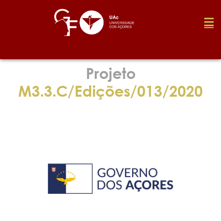
Fundação
Projeto
M3.3.C/Edições/013/2020
Media
Prémios
Emprego
Investigação