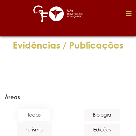
Fundação
Evidências / Publicações
Media
Prémios
Áreas
Emprego
Todas
Biologia
Investigação
Turismo
Edições