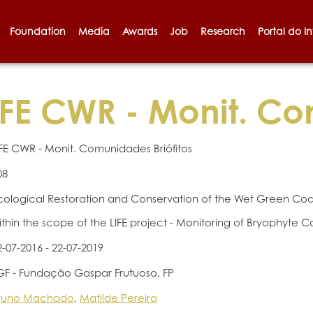
Foundation
Media
Awards
Job
Research
Portal do I
FE CWR - Monit. Co
IFE CWR - Monit. Comunidades Briófitos
08
cological Restoration and Conservation of the Wet Green Coasta
ithin the scope of the LIFE project - Monitoring of Bryophyte 
2-07-2016 - 22-07-2019
GF - Fundação Gaspar Frutuoso, FP
runo Machado
,
Matilde Pereira