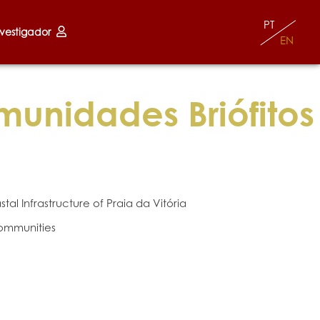
PT
nvestigador
EN
munidades Briófitos
l Infrastructure of Praia da Vitória
Communities