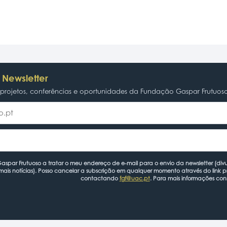
 Newsletter
rojetos, conferências e oportunidades da Fundação Gaspar Frutuos
spar Frutuoso a tratar o meu endereço de e-mail para o envio da newsletter (divu
mais notícias). Posso cancelar a subscrição em qualquer momento através do link 
contactando
fgf@uac.pt
. Para mais informações con