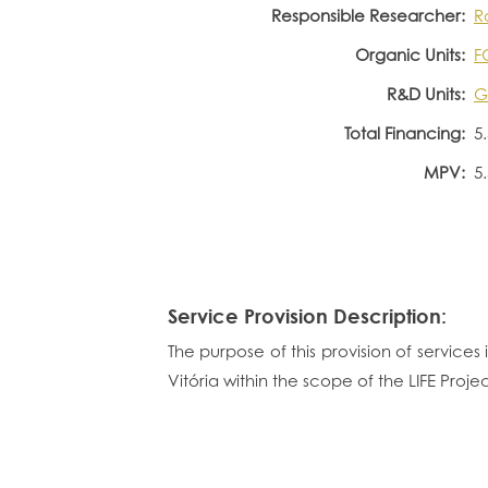
Responsible Researcher:
R
Organic Units:
F
R&D Units:
G
Total Financing:
5
MPV:
5
Service Provision Description:
The purpose of this provision of service
Vitória within the scope of the LIFE Proj