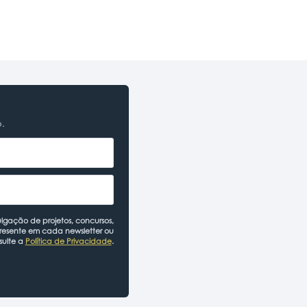
o.
lgação de projetos, concursos,
presente em cada newsletter ou
sulte a
Política de Privacidade
.