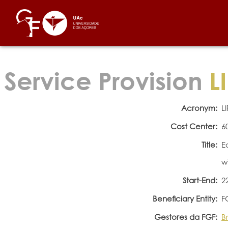
Service Provision
LI
Acronym:
L
Cost Center:
6
Title:
E
w
Start-End:
2
Beneficiary Entity:
F
Gestores da FGF:
B